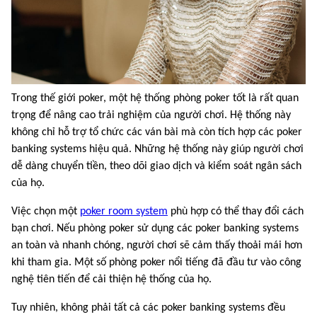
Trong thế giới poker, một hệ thống phòng poker tốt là rất quan
trọng để nâng cao trải nghiệm của người chơi. Hệ thống này
không chỉ hỗ trợ tổ chức các ván bài mà còn tích hợp các poker
banking systems hiệu quả. Những hệ thống này giúp người chơi
dễ dàng chuyển tiền, theo dõi giao dịch và kiểm soát ngân sách
của họ.
Việc chọn một
poker room system
phù hợp có thể thay đổi cách
bạn chơi. Nếu phòng poker sử dụng các poker banking systems
an toàn và nhanh chóng, người chơi sẽ cảm thấy thoải mái hơn
khi tham gia. Một số phòng poker nổi tiếng đã đầu tư vào công
nghệ tiên tiến để cải thiện hệ thống của họ.
Tuy nhiên, không phải tất cả các poker banking systems đều