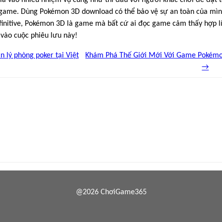
à game. Dùng Pokémon 3D download có thể bảo vệ sự an toàn của mì
initive, Pokémon 3D là game mà bất cứ ai đọc game cảm thấy hợp l
vào cuộc phiêu lưu này!
 lý phòng poker tại Việt
Khám Phá Thế Giới Mới Với Game Pokémo
→
@2026 ChơiGame365