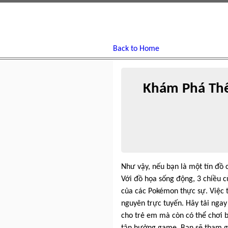
Back to Home
Khám Phá Thế
Như vậy, nếu bạn là một tín đồ
Với đồ họa sống động, 3 chiều 
của các Pokémon thực sự. Việc 
nguyên trực tuyến. Hãy tải ngay
cho trẻ em mà còn có thể chơi b
tận hưởng game. Bạn sẽ tham gi